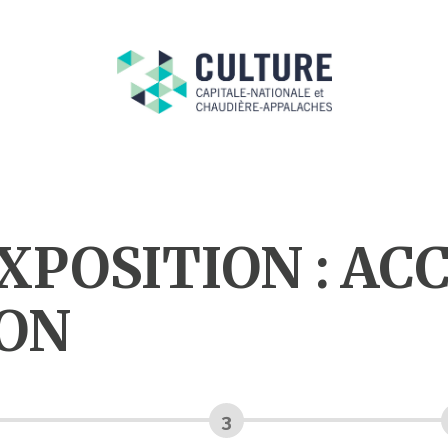
XPOSITION : AC
ION