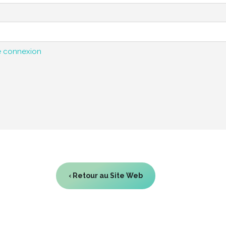
e connexion
‹ Retour au Site Web