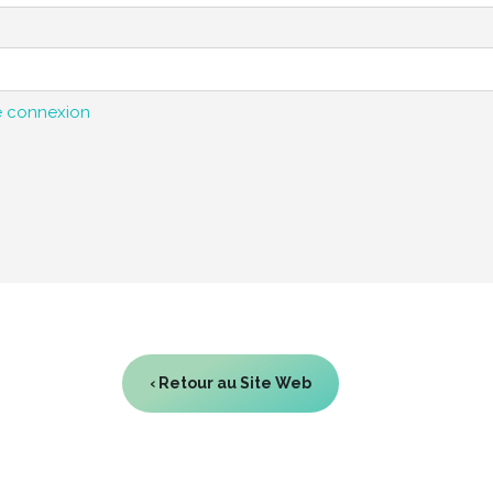
e connexion
‹ Retour au Site Web