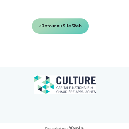
‹ Retour au Site Web
Propulsé par