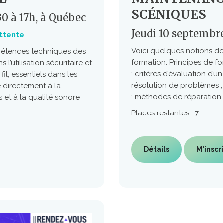
SCÉNIQUES
30 à 17h, à Québec
Jeudi 10 septembre
attente
Voici quelques notions don
pétences techniques des
formation: Principes de 
l’utilisation sécuritaire et
; critères d’évaluation d
il, essentiels dans les
résolution de problèmes 
 directement à la
; méthodes de réparation c
 et à la qualité sonore
Places restantes : 7
Détails
M'inscr