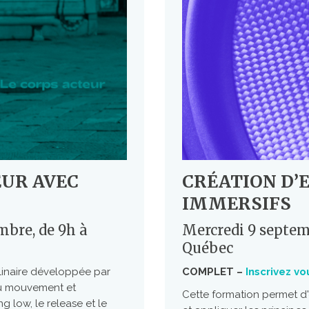
UR AVEC
CRÉATION D’
IMMERSIFS
mbre, de 9h à
Mercredi 9 septemb
Québec
plinaire développée par
COMPLET –
Inscrivez vo
 du mouvement et
Cette formation permet 
g low, le release et le