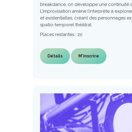
breakdance, on développe une continuité
L’improvisation amène l’interprète à explore
et existentielles, créant des personnages e
spatio-temporel théâtral.
Places restantes : 20
Détails
M'inscrire