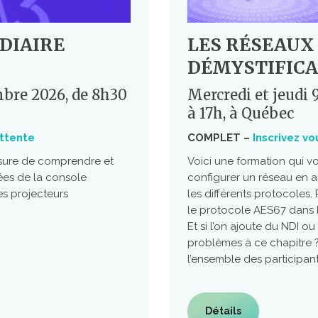
DIAIRE
LES RÉSEAUX 
DÉMYSTIFICA
mbre 2026, de 8h30
Mercredi et jeudi 
à 17h, à Québec
attente
COMPLET –
Inscrivez vo
esure de comprendre et
Voici une formation qui 
cées de la console
configurer un réseau en a
es projecteurs
les différents protocoles
le protocole AES67 dans 
Et si l’on ajoute du NDI o
problèmes à ce chapitre ? 
l’ensemble des participan
Détails