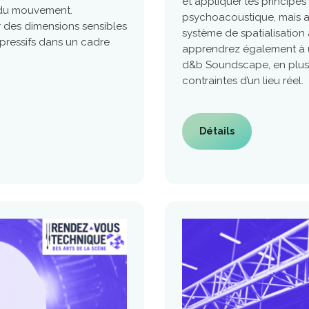
et appliquer les principes
 du mouvement.
psychoacoustique, mais au
r des dimensions sensibles
système de spatialisation 
xpressifs dans un cadre
apprendrez également à uti
d&b Soundscape, en plus 
contraintes d’un lieu réel.
Détails